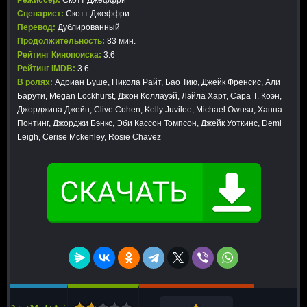
Режиссер:
Скотт Джеффри
Сценарист:
Скотт Джеффри
Перевод:
Дублированный
Продолжительность:
83 мин.
Рейтинг Кинопоиска:
3.6
Рейтинг IMDB:
3.6
В ролях:
Адриан Буше, Никола Райт, Бао Тию, Джейк Френсис, Али
Барути, Megan Lockhurst, Джон Коллауэй, Лэйла Харт, Сара Т. Коэн,
Джорджина Джейн, Clive Cohen, Kelly Juvilee, Michael Owusu, Ханна
Понтинг, Джорджи Бэнкс, Эби Кассон Томпсон, Джейк Уоткинс, Demi
Leigh, Cerise Mckenley, Rosie Chavez