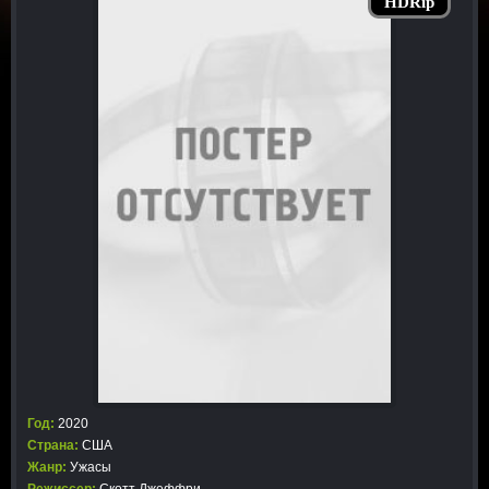
HDRip
Год:
2020
Страна:
США
Жанр:
Ужасы