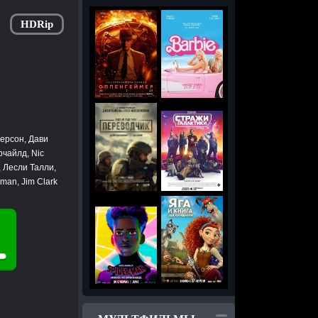
HDRip
ерсон, Дави
рчайлд, Nic
, Лесли Талли,
man, Jim Clark