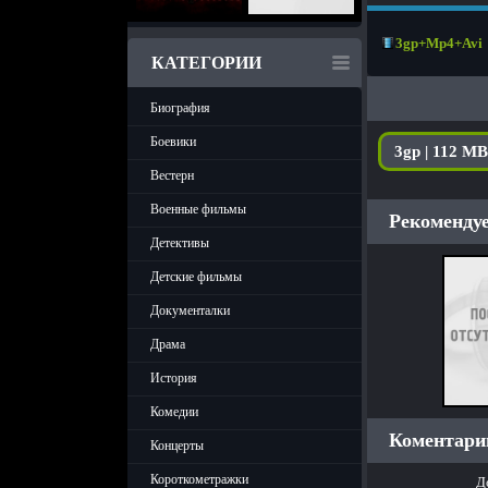
3gp+Mp4+Avi
КАТЕГОРИИ
Биография
Боевики
3gp | 112 MB
Вестерн
Военные фильмы
Рекомендуе
Детективы
Детские фильмы
Документалки
Драма
История
Комедии
Коментарии
Концерты
Короткометражки
Д