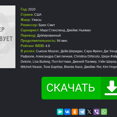
Год:
2020
Страна:
США
Жанр:
Ужасы
Режиссер:
Брюс Смит
Сценарист:
Марк Стинсленд, Джеймс Ньюман
Перевод:
Дублированный
Продолжительность:
94 мин.
Рейтинг IMDB:
4.9
В ролях:
Сьюзэн Моусес, Дейв Шеридан, Сара Френч, Даг Хенд
Рафаэли, Александра Светличная, Christina DiNicolo, Шери Фэй
Detorie, Lisa Budwig, Пол Коттман, Дженей Палмер, Уэйн Ширер
Mitchell Nease, Тони Барбер, Blanda Nace, Джеймс Янг, Kim Hoge