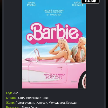
HDRip
Год:
2023
Страна:
США, Великобритания
Жанр:
Приключения
,
Фэнтези
,
Мелодрама
,
Комедия
Режиссер:
Грета Гервиг