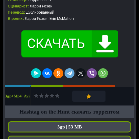
Режиссер:
Ларри Розен
Сценарист:
Ларри Розен
Перевод:
Дублированный
В ролях:
Ларри Розен, Erin McMahon
3gp+Mp4+Avi
Hashtag on the Hunt скачать торрентом
3gp | 53 MB