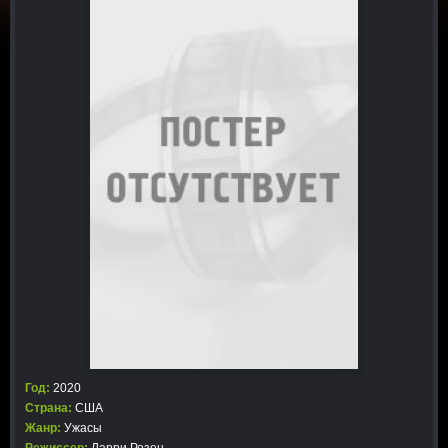
Год:
2020
Страна:
США
Жанр:
Ужасы