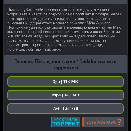
Пытаясь убить собственную малолетнюю дочь, женщина
устраивает в квартире поджог и сама погибает в пожаре. Через
некоторое время девочку находят на улице и отправляют
в больницу, где работает молодая психолог Маю Акикава.
Полиции не удаётся разговорить маленькую пациентку, но Маю
замечает, что та обладает психокинетическими способностями.
А в это время младший брат Маю — видеоблогер, ведущий
развлекательный канал — для увеличения количества
просмотров отправляется в сгоревшую квартиру, где,
по слухам, обитают призраки.
Звонок. Последняя глава / Sadako скачать
торрентом
3gp | 118 MB
Mp4 | 347 MB
Avi | 1.68 GB