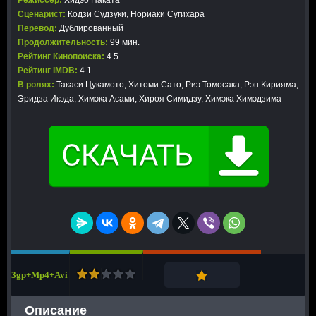
Режиссер:
Хидэо Наката
Сценарист:
Кодзи Судзуки, Нориаки Сугихара
Перевод:
Дублированный
Продолжительность:
99 мин.
Рейтинг Кинопоиска:
4.5
Рейтинг IMDB:
4.1
В ролях:
Такаси Цукамото, Хитоми Сато, Риэ Томосака, Рэн Кирияма,
Эридза Икэда, Химэка Асами, Хироя Симидзу, Химэка Химэдзима
3gp+Mp4+Avi
Описание