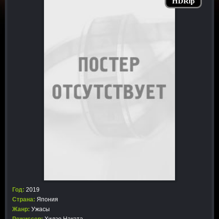
HDRip
Год:
2019
Страна:
Япония
Жанр:
Ужасы