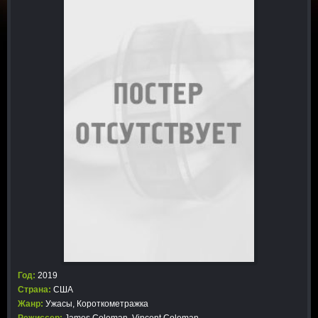
Год:
2019
Страна:
США
Жанр:
Ужасы
,
Короткометражка