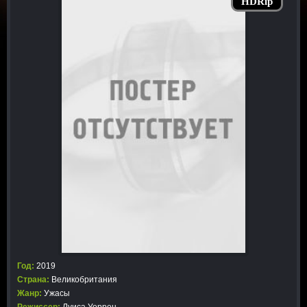
HDRip
Год:
2019
Страна:
Великобритания
Жанр:
Ужасы