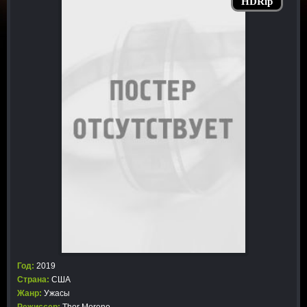
HDRip
Год:
2019
Страна:
США
Жанр:
Ужасы