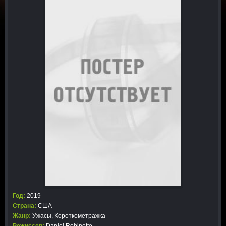
Год:
2019
Страна:
США
Жанр:
Ужасы
,
Короткометражка