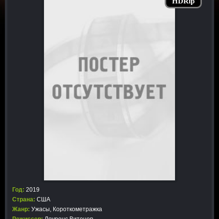
HDRip
Год:
2019
Страна:
США
Жанр:
Ужасы
,
Короткометражка