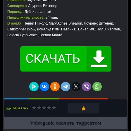
Режиссер:
Лоуренс Витенер
Сценарист:
Лоуренс Витенер
Перевод:
Дублированный
Продолжительность:
24 мин.
В ролях:
Пенни Николс, Mary Agnes Shearon, Лоуренс Витенер,
Christopher Inlow, Дональд Имм, Патрик В. Бойер мл., Пол Х Чепмен,
Felecia Lynn White, Brenda Moore
3gp+Mp4+Avi
Videogenic скачать торрентом