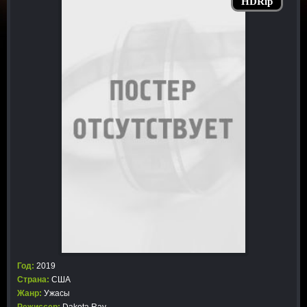
HDRip
Год:
2019
Страна:
США
Жанр:
Ужасы