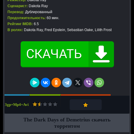
Режиссер:
Dakota Ray
Сценарист:
Dakota Ray
Перевод:
Дублированный
Продолжительность:
60 мин.
Рейтинг IMDB:
6.5
В ролях:
Dakota Ray, Fred Epstein, Sebastian Oake, Lilith Frost
3gp+Mp4+Avi
The Dark Days of Demetrius скачать
торрентом