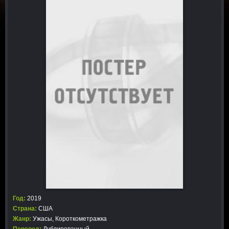
Год:
2019
Страна:
США
Жанр:
Ужасы
,
Короткометражка