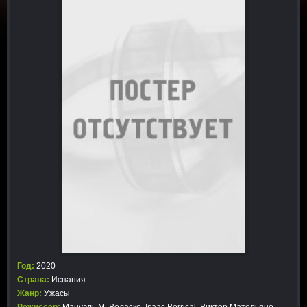
Год:
2020
Страна:
Испания
Жанр:
Ужасы