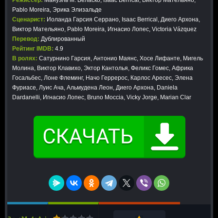
Режиссер:
Мануэль М. Веласко, Isaac Berrical, Виктор Мательяно,
Pablo Moreira, Эрика Элизальде
Сценарист:
Иоланда Гарсия Серрано, Isaac Berrical, Диего Архона,
Виктор Мательяно, Pablo Moreira, Игнасио Лопес, Victoria Vázquez
Перевод:
Дублированный
Рейтинг IMDB:
4.9
В ролях:
Сатурнино Гарсия, Антонио Маянс, Хосе Лифанте, Мигель
Молина, Виктор Клавихо, Эктор Кантолья, Феликс Гомес, Африка
Госальбес, Лоне Флеминг, Начо Геррерос, Карлос Аресес, Элена
Фуриасе, Луис Ача, Альмудена Леон, Диего Архона, Daniela
Dardanelli, Игнасио Лопес, Bruno Moccia, Vicky Jorge, Marian Clar