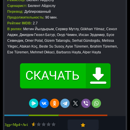
Режиссер:
Бюлент Айдослу
Сценарист:
Бюлент Айдослу
Перевод:
Дублированный
Продолжительность:
90 мин.
Рейтинг IMDB:
2.7
В ролях:
Метин Йылдырым, Сервер Мутлу, Gökhan Yilmaz, Сенол
Авджи, Джигдем Гюзел Батур, Онур Чимен, Ихсан Эрдемир, Бусе
Севиндик, Omer Polat, Gizem Tataroglu, Serhat Gündogdu, Melissa
Yikgec, Atakan Koç, Beste Su Susoy, Ayse Türemen, Ibrahim Türemen,
Ese Türemen, Mehmet Okkaci, Barbaros Hayta, Alper Hayta
3gp+Mp4+Avi