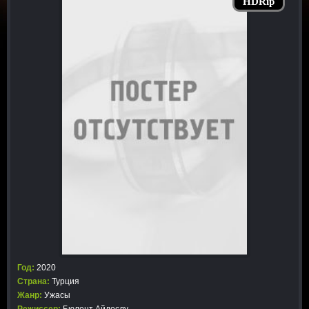
HDRip
Год:
2020
Страна:
Турция
Жанр:
Ужасы