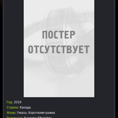
Год:
2019
Страна:
Канада
Жанр:
Ужасы
,
Короткометражка