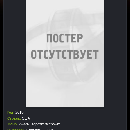
Год:
2019
Страна:
США
Жанр:
Ужасы
,
Короткометражка