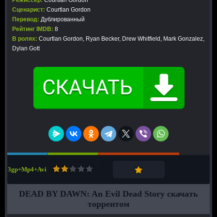
Режиссер:
Courtlan Gordon
Сценарист:
Courtlan Gordon
Перевод:
Дублированный
Рейтинг IMDB:
8
В ролях:
Courtlan Gordon, Ryan Becker, Drew Whitfield, Mark Gonzalez,
Dylan Gott
3gp+Mp4+Avi
DEAD BY DAWN: An Evil Dead Story скачать
торрентом