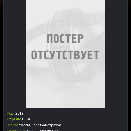
Год:
2019
Страна:
США
Жанр:
Ужасы
,
Короткометражка