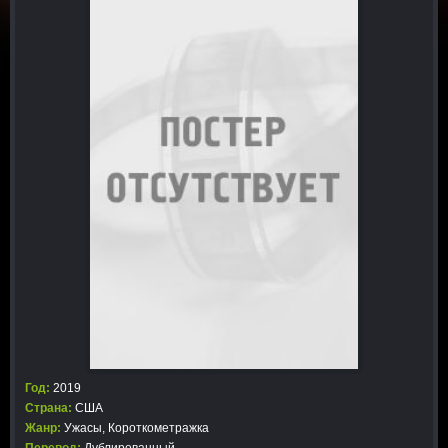
Год:
2019
Страна:
США
Жанр:
Ужасы
,
Короткометражка