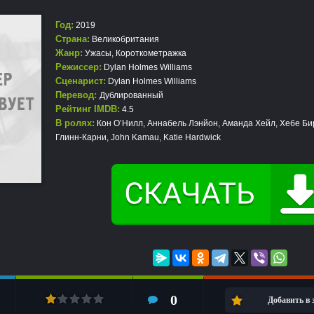
Год:
2019
Страна:
Великобритания
Жанр:
Ужасы
,
Короткометражка
Режиссер:
Dylan Holmes Williams
Сценарист:
Dylan Holmes Williams
Перевод:
Дублированный
Рейтинг IMDB:
4.5
В ролях:
Кон О’Нилл, Аннабель Лэнйон, Аманда Хейл, Хебе Би
Глинн-Карни, John Kamau, Katie Hardwick
0
Добавить в