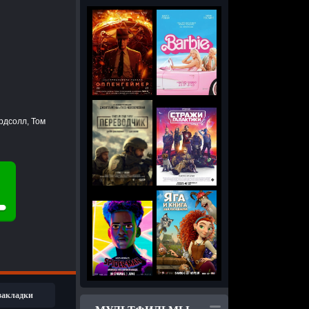
рдсолл, Том
 закладки