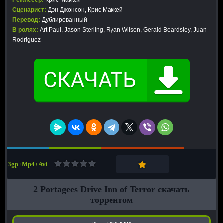
Режиссер:
Крис Маккей
Сценарист:
Дэн Джонсон, Крис Маккей
Перевод:
Дублированный
В ролях:
Art Paul, Jason Sterling, Ryan Wilson, Gerald Beardsley, Juan
Rodriguez
3gp+Mp4+Avi
2 Portagees Drive Inn of Terror скачать
торрентом