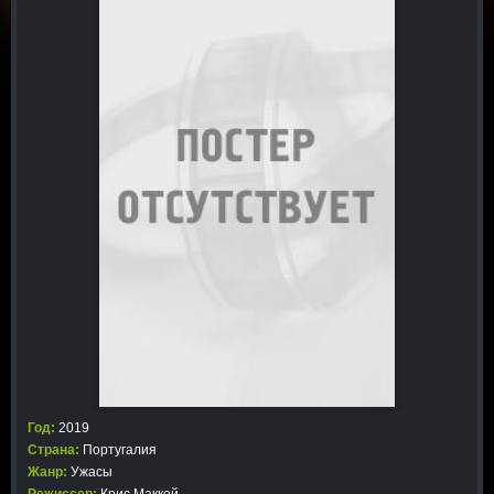
Год:
2019
Страна:
Португалия
Жанр:
Ужасы