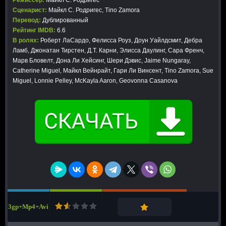
Режиссер:
Майкл С. Родригес
Сценарист:
Майкл С. Родригес, Tino Zamora
Перевод:
Дублированный
Рейтинг IMDB:
6.6
В ролях:
Роберт ЛаСардо, Фелисса Роуз, Доун Уайлдсмит, Дебра
Ламб, Джонатан Тирстен, Д.Т. Карни, Элисса Даулинг, Сара Френч,
Марв Бловелт, Дона Ли Хейсинг, Шери Дэвис, Jaime Nungaray,
Catherine Miguel, Майкл Вейнрайт, Гари Ли Винсент, Tino Zamora, Sue
Miguel, Lonnie Pelley, McKayla Aaron, Geovonna Casanova
3gp+Mp4+Avi