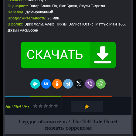
Режиссер:
Люк Браун
Сценарист:
Эдгар Аллан По, Люк Браун, Джули Тидвелл
Перевод:
Дублированный
Продолжительность:
26 мин.
В ролях:
Эрик Холм, Алекс Нихэм, Эллиот Юстис, Мэттью МакНэбб,
Джэми Расмуссен
3gp+Mp4+Avi
Сердце-обличитель / The Tell-Tale Heart
скачать торрентом