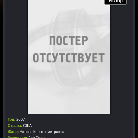
HDRip
Год:
2007
Страна:
США
Жанр:
Ужасы
,
Короткометражка