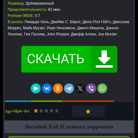
Перевод:
Дублированный
Продолжительность:
82 мин.
Рейтинг IMDB:
3.7
В ролях:
Рикардо Хиль, Джеймс С. Бёрнс, Джон-Пол Гейтс, Джессика
Моррис, Майк Мускат, Рори Уильямсон, Джилл Мишель, Дэниэл
Леннокс, Гия Палома, John Plopper, Джефф Аллен, Joe Murder
3gp+Mp4+Avi
Decadent Evil II скачать торрентом