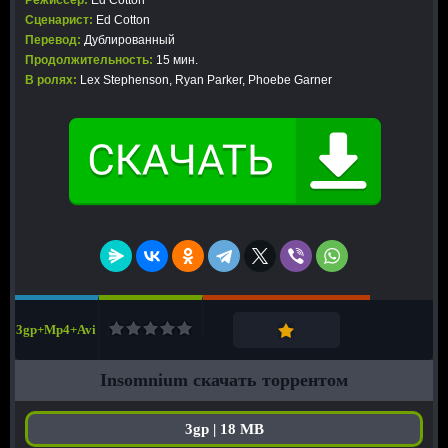
Режиссер:
Ed Cotton
Сценарист:
Ed Cotton
Перевод:
Дублированный
Продолжительность:
15 мин.
В ролях:
Lex Stephenson, Ryan Parker, Phoebe Garner
3gp+Mp4+Avi
Insomnium скачать торрентом
3gp | 18 MB