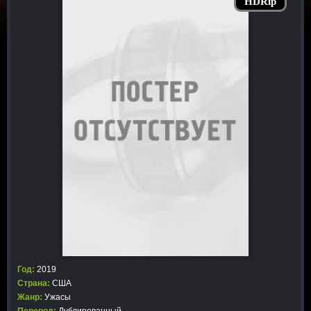
HDRip
Год:
2019
Страна:
США
Жанр:
Ужасы