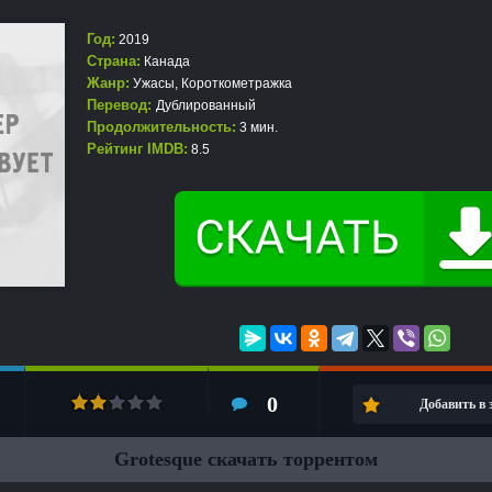
Год:
2019
Страна:
Канада
Жанр:
Ужасы
,
Короткометражка
Перевод:
Дублированный
Продолжительность:
3 мин.
Рейтинг IMDB:
8.5
0
Добавить в
Grotesque скачать торрентом