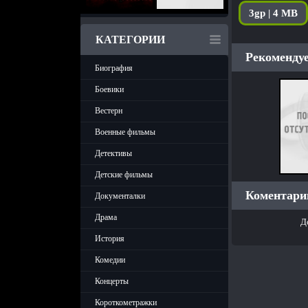
3gp | 4 MB
КАТЕГОРИИ
Рекомендуе
Биография
Боевики
Вестерн
Военные фильмы
Детективы
Детские фильмы
Коментарии
Документалки
Драма
Д
История
Комедии
Концерты
Короткометражки