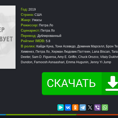
Год:
2019
Страна:
США
Жанр:
Ужасы
Режиссер:
Петра Ло
Сценарист:
Петра Ло
Перевод:
Дублированный
Рейтинг IMDB:
5.8
В ролях:
Кайди Куна, Тони Асеведо, Доминик Марселл, Брон Т
Хименез, Петра Ло, Херман Людовик Паттеин, Lana Biscan, Tara 
Deeter, Sam D. Figueroa, Amy E. Griffin, Chuck Orozco, Vitaly Dukh
Dundon, Farnoosh Asnaashari, Emma Hugunin, Jenny Yi Jump