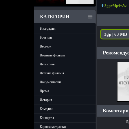
3gp+Mp4+Avi
КАТЕГОРИИ
Биография
3gp | 63 MB
Боевики
Вестерн
Рекомендуе
Военные фильмы
Детективы
Детские фильмы
Документалки
Драма
История
Комедии
Коментарии
Концерты
Д
Короткометражки