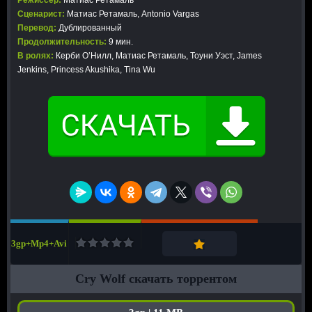
Режиссер:
Матиас Ретамаль
Сценарист:
Матиас Ретамаль, Antonio Vargas
Перевод:
Дублированный
Продолжительность:
9 мин.
В ролях:
Керби О’Нилл, Матиас Ретамаль, Тоуни Уэст, James
Jenkins, Princess Akushika, Tina Wu
3gp+Mp4+Avi
Cry Wolf скачать торрентом