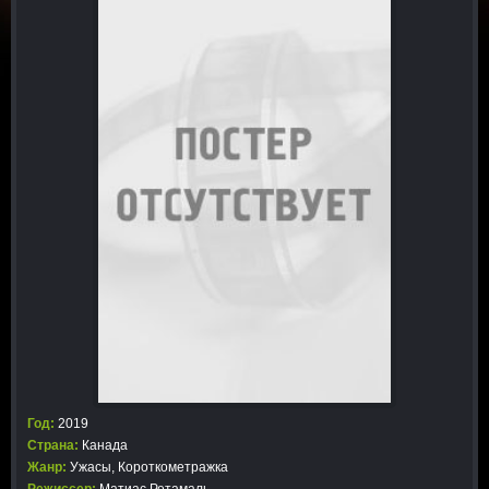
Год:
2019
Страна:
Канада
Жанр:
Ужасы
,
Короткометражка