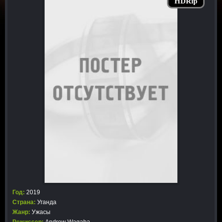
HDRip
Год:
2019
Страна:
Уганда
Жанр:
Ужасы