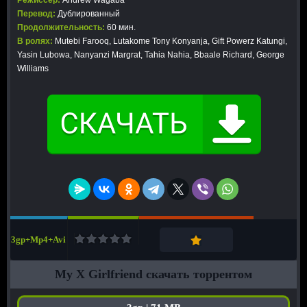
Режиссер:
Andrew Wagaba
Перевод:
Дублированный
Продолжительность:
60 мин.
В ролях:
Mutebi Farooq, Lutakome Tony Konyanja, Gift Powerz Katungi,
Yasin Lubowa, Nanyanzi Margrat, Tahia Nahia, Bbaale Richard, George
Williams
3gp+Mp4+Avi
My X Girlfriend скачать торрентом