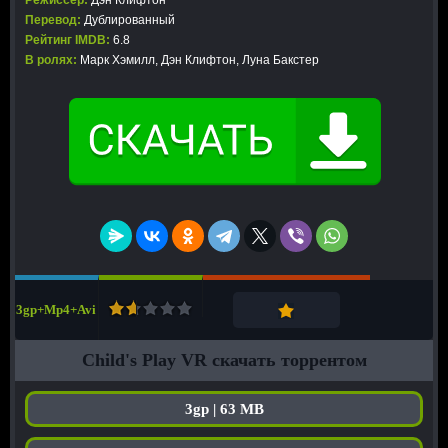
Режиссер:
Дэн Клифтон
Перевод:
Дублированный
Рейтинг IMDB:
6.8
В ролях:
Марк Хэмилл, Дэн Клифтон, Луна Бакстер
3gp+Mp4+Avi
Child's Play VR скачать торрентом
3gp | 63 MB