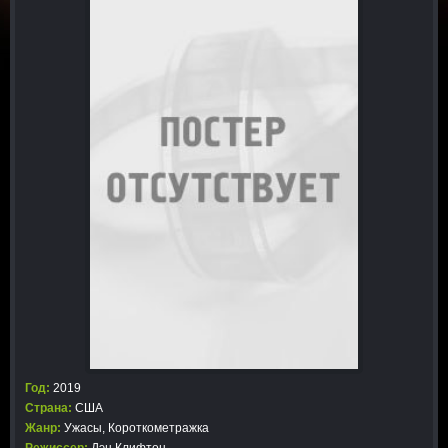
Год:
2019
Страна:
США
Жанр:
Ужасы
,
Короткометражка