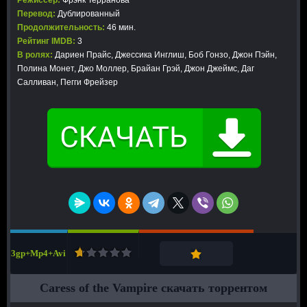
Режиссер:
Фрэнк Терранова
Перевод:
Дублированный
Продолжительность:
46 мин.
Рейтинг IMDB:
3
В ролях:
Дариен Прайс, Джессика Инглиш, Боб Гонзо, Джон Пэйн,
Полина Монет, Джо Моллер, Брайан Грэй, Джон Джеймс, Даг
Салливан, Пегги Фрейзер
3gp+Mp4+Avi
Caress of the Vampire скачать торрентом