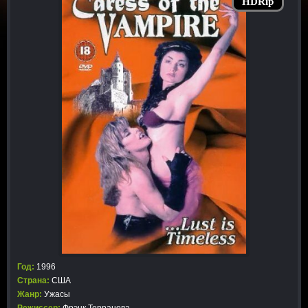
HDRip
Год:
1996
Страна:
США
Жанр:
Ужасы