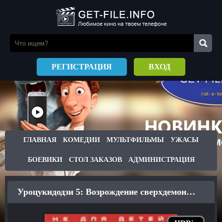
РЕГИСТРАЦИЯ
ВХОД
ГЛАВНАЯ
КОМЕДИИ
МУЛЬТФИЛЬМЫ
УЖАСЫ
БОЕВИКИ
СТОЛ ЗАКАЗОВ
АДМИНИСТРАЦИЯ
Уроцукидодзи 5: Возрождение сверхдемона / Chôjin densetsu Urotsukidoji V: Kanketsu Hen (1996)