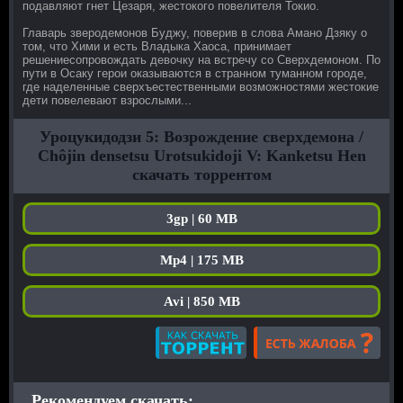
подавляют гнет Цезаря, жестокого повелителя Токио.
Главарь зверодемонов Буджу, поверив в слова Амано Дзяку о
том, что Хими и есть Владыка Хаоса, принимает
решениесопровождать девочку на встречу со Сверхдемоном. По
пути в Осаку герои оказываются в странном туманном городе,
где наделенные cверхъестественными возможностями жестокие
дети повелевают взрослыми...
Уроцукидодзи 5: Возрождение сверхдемона /
Chôjin densetsu Urotsukidoji V: Kanketsu Hen
скачать торрентом
3gp | 60 MB
Mp4 | 175 MB
Avi | 850 MB
Рекомендуем скачать: