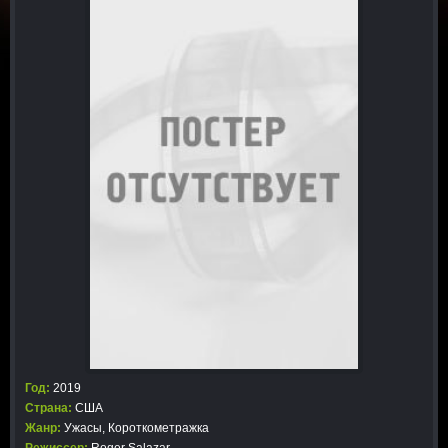
Год:
2019
Страна:
США
Жанр:
Ужасы
,
Короткометражка