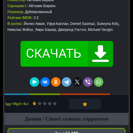
Режиссер:
Айтекин Биркон
Сценарист:
Айтекин Биркон
Перевод:
Дублированный
Рейтинг IMDB:
3.3
В ролях:
Йелиз Аккая, Уфук Каплан, Demet Sasmaz, Sukeyna Kiliç,
Николас Фэйси, Эмре Башер, Джеррод Уэстон, Michael Sezgin
3gp+Mp4+Avi
Джинн / Cinnet скачать торрентом