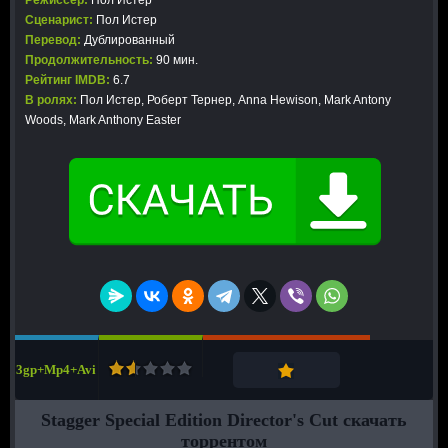
Режиссер:
Пол Истер
Сценарист:
Пол Истер
Перевод:
Дублированный
Продолжительность:
90 мин.
Рейтинг IMDB:
6.7
В ролях:
Пол Истер, Роберт Тернер, Anna Hewison, Mark Antony
Woods, Mark Anthony Easter
3gp+Mp4+Avi
Stagger Special Edition Director's Cut скачать
торрентом