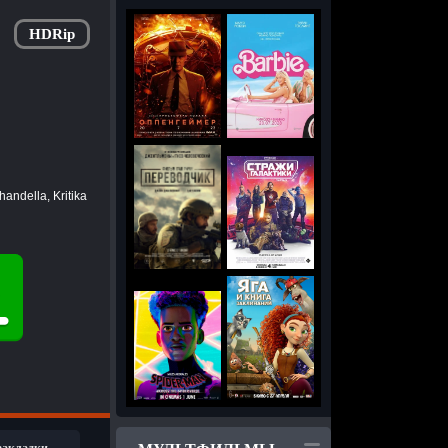
HDRip
andella, Kritika