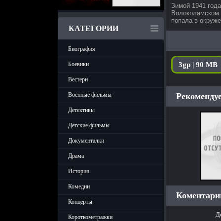
Зимой 1941 год
Волоколамском 
попала в окруже
КАТЕГОРИИ
Биография
3gp | 90 MB
Боевики
Вестерн
Рекомендуе
Военные фильмы
Детективы
Детские фильмы
Документалки
Драма
История
Комедии
Коментарии
Концерты
Д
Короткометражки