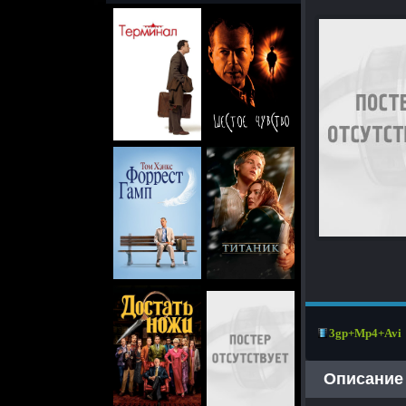
3gp+Mp4+Avi
Описание