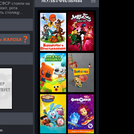
МУЛЬТФИЛЬМЫ
РСФСР стояли на
онт, рота
ь столицу...
и.