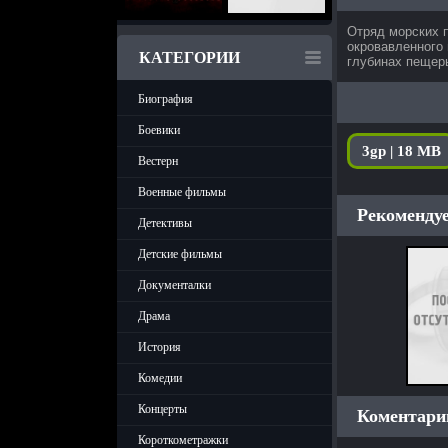
Отряд морских 
окровавленного 
КАТЕГОРИИ
глубинах пещер
Биография
Боевики
3gp | 18 MB
Вестерн
Военные фильмы
Рекомендуе
Детективы
Детские фильмы
Документалки
Драма
История
Комедии
Концерты
Коментарии
Короткометражки