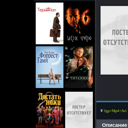
3gp+Mp4+Avi
Описание