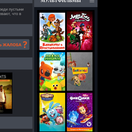
МУЛЬТФИЛЬМЫ
реди пустыни
евают, что в