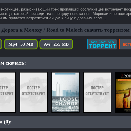
пехотинцев, разыскивающий трёх пропавших сослуживцев встречает пос
иракца, который приводит их в пещеру повстанцев. Морпехи и не подозр
ы им придётся встретиться лицом к лицу с древним злом…
Дорога к Молоху / Road to Moloch скачать торрентом
Mp4 | 53 MB
Avi | 255 MB
м скачать:
 (0):