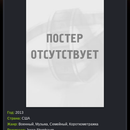
Год:
2013
Страна:
США
Жанр:
Военный
,
Музыка
,
Семейный
,
Короткометражка