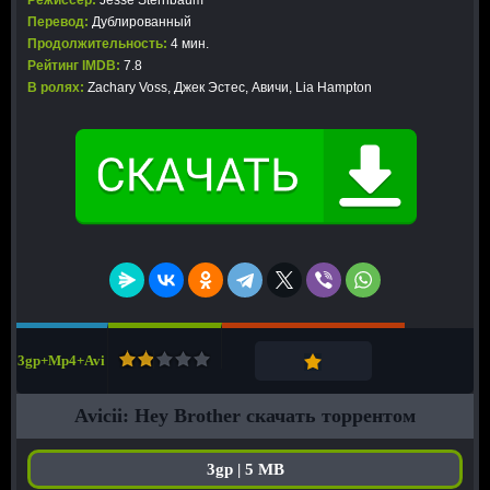
Режиссер:
Jesse Sternbaum
Перевод:
Дублированный
Продолжительность:
4 мин.
Рейтинг IMDB:
7.8
В ролях:
Zachary Voss, Джек Эстес, Авичи, Lia Hampton
3gp+Mp4+Avi
Avicii: Hey Brother скачать торрентом
3gp | 5 MB