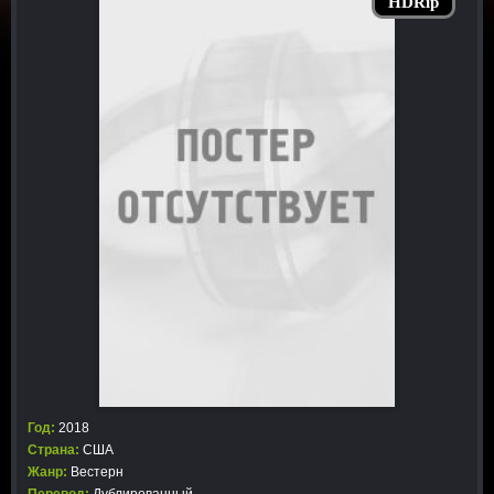
HDRip
Год:
2018
Страна:
США
Жанр:
Вестерн