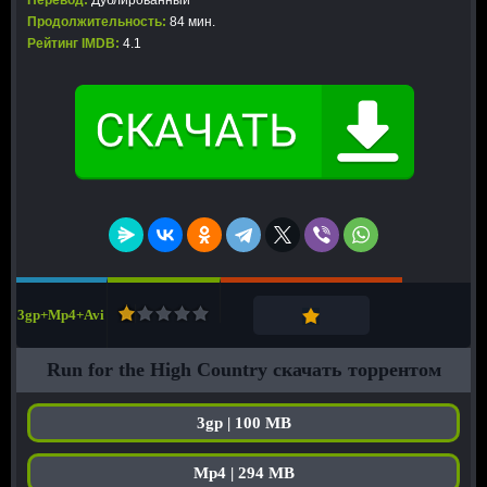
Перевод:
Дублированный
Продолжительность:
84 мин.
Рейтинг IMDB:
4.1
3gp+Mp4+Avi
Run for the High Country скачать торрентом
3gp | 100 MB
Mp4 | 294 MB