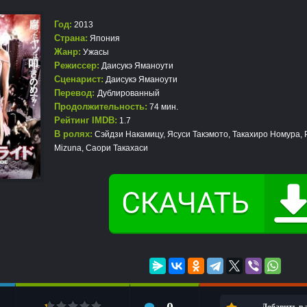
Год:
2013
Страна:
Япония
Жанр:
Ужасы
Режиссер:
Даисукэ Яманоути
Сценарист:
Даисукэ Яманоути
Перевод:
Дублированный
Продолжительность:
74 мин.
Рейтинг IMDB:
1.7
В ролях:
Сэйдзи Накамицу, Ясуси Такэмото, Такахиро Номура, 
Mizuna, Саори Такахаси