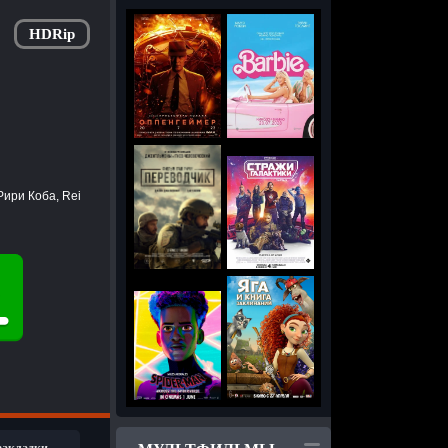
HDRip
Рири Коба, Rei