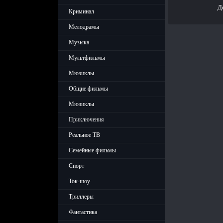
Д
Криминал
Мелодрамы
Музыка
Мультфильмы
Мюзиклы
Общие фильмы
Мюзиклы
Приключения
Реальное ТВ
Семейные фильмы
Спорт
Ток-шоу
Триллеры
Фантастика