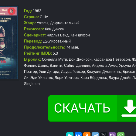
Год:
1982
Страна:
США
Жанр:
Ужасы
,
Документальный
Режиссер:
Кен Диксон
Сценарист:
Чарльз Бэнд, Кен Диксон
Перевод:
Дублированный
Продолжительность:
74 мин.
Рейтинг IMDB:
5.3
В ролях:
Орнелла Мути, Дон Джонсон, Кассандра Петерсон, Жа
Филлис Дэвис, Вэнити, Сибил Даннинг, Анджела Амес, Урсула А
Пратер, Уши Дигард, Лаура Гемсер, Клаудия Дженнингс, Брижи
Ли, Эди Уильямс, Лори Уолтерс, Кара Бёрджесс, Лаура Джейн Л
Singleton