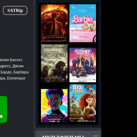
SATRip
клин Биссет,
ндресс, Джоан
т Бардо, Барбара
ири, Dominique