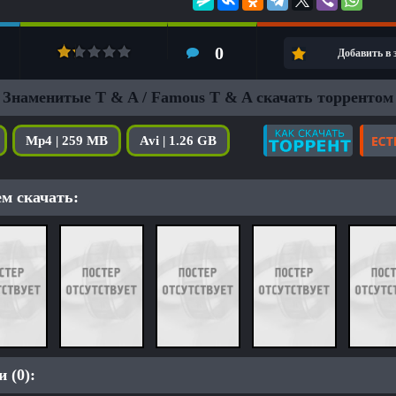
0
Добавить в
Знаменитые T & A / Famous T & A скачать торрентом
Mp4 | 259 MB
Avi | 1.26 GB
м скачать:
 (0):