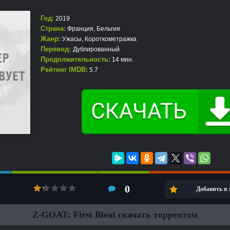
Год:
2019
Страна:
Франция, Бельгия
Жанр:
Ужасы
,
Короткометражка
Перевод:
Дублированный
Продолжительность:
14 мин.
Рейтинг IMDB:
5.7
0
Добавить в
Z-GOAT: First Bleat скачать торрентом