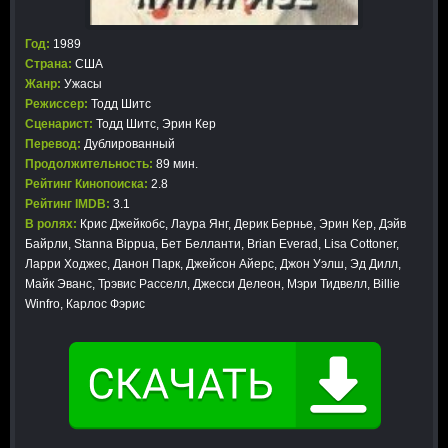
Год:
1989
Страна:
США
Жанр:
Ужасы
Режиссер:
Тодд Шитс
Сценарист:
Тодд Шитс, Эрин Кер
Перевод:
Дублированный
Продолжительность:
89 мин.
Рейтинг Кинопоиска:
2.8
Рейтинг IMDB:
3.1
В ролях:
Крис Джейкобс, Лаура Янг, Дерик Бернье, Эрин Кер, Дэйв
Байрли, Stanna Bippua, Бет Белланти, Brian Everad, Lisa Cottoner,
Ларри Ходжес, Данон Парк, Джейсон Айерс, Джон Уэлш, Эд Дилл,
Майк Эванс, Трэвис Расселл, Джесси Делеон, Мэри Тидвелл, Billie
Winfro, Карлос Фэрис