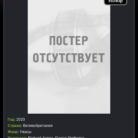
HDRip
Год:
2020
Страна:
Великобритания
Жанр:
Ужасы