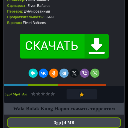
Режиссер:
Elvert Bañares
Сценарист:
Elvert Bañares
Перевод:
Дублированный
Продолжительность:
3 мин.
В ролях:
Elvert Bañares
3gp+Mp4+Avi
Wala Bulak Kung Hapon скачать торрентом
3gp | 4 MB