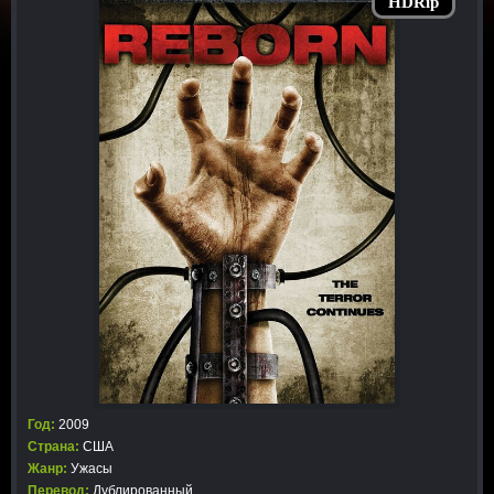
HDRip
Год:
2009
Страна:
США
Жанр:
Ужасы
Перевод:
Дублированный