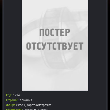
Год:
1994
Страна:
Германия
Жанр:
Ужасы
,
Короткометражка