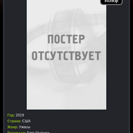
HDRip
Год:
2019
Страна:
США
Жанр:
Ужасы