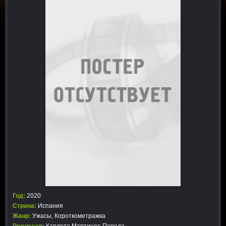
Год:
2020
Страна:
Испания
Жанр:
Ужасы
,
Короткометражка