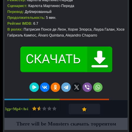
Режиссер:
Карлота Мартинес-Переда
Сценарист:
Карлота Мартинес-Переда
Перевод:
Дублированный
Продолжительность:
5 мин.
Рейтинг IMDB:
6.7
В ролях:
Патрисия Понсе де Леон, Хорхе Элорса, Лаура Галан, Хосе
Габриэль Кампос, Álvaro Quintana, Alejandro Chaparro
3gp+Mp4+Avi
There will be Monsters скачать торрентом